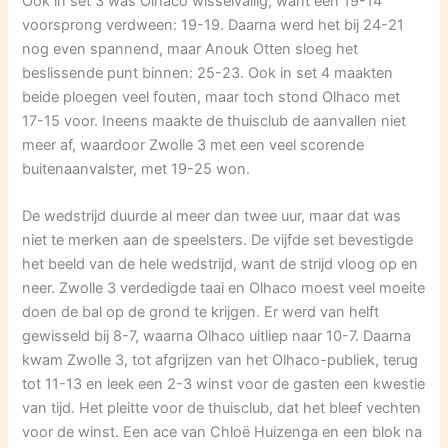
Ook in set 3 was Olhaco wisselvallig, want een 19-14
voorsprong verdween: 19-19. Daarna werd het bij 24-21
nog even spannend, maar Anouk Otten sloeg het
beslissende punt binnen: 25-23. Ook in set 4 maakten
beide ploegen veel fouten, maar toch stond Olhaco met
17-15 voor. Ineens maakte de thuisclub de aanvallen niet
meer af, waardoor Zwolle 3 met een veel scorende
buitenaanvalster, met 19-25 won.
De wedstrijd duurde al meer dan twee uur, maar dat was
niet te merken aan de speelsters. De vijfde set bevestigde
het beeld van de hele wedstrijd, want de strijd vloog op en
neer. Zwolle 3 verdedigde taai en Olhaco moest veel moeite
doen de bal op de grond te krijgen. Er werd van helft
gewisseld bij 8-7, waarna Olhaco uitliep naar 10-7. Daarna
kwam Zwolle 3, tot afgrijzen van het Olhaco-publiek, terug
tot 11-13 en leek een 2-3 winst voor de gasten een kwestie
van tijd. Het pleitte voor de thuisclub, dat het bleef vechten
voor de winst. Een ace van Chloë Huizenga en een blok na