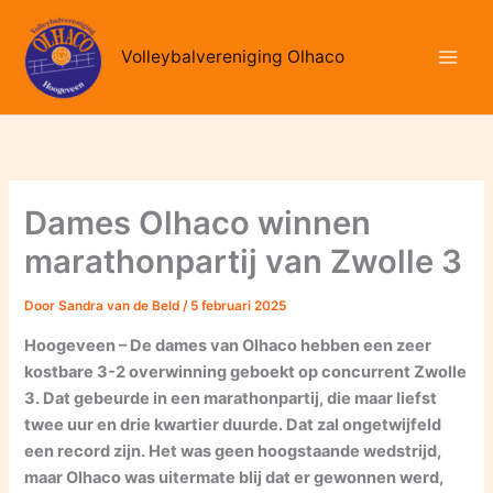
Ga
naar
Volleybalvereniging Olhaco
de
inhoud
Dames Olhaco winnen
marathonpartij van Zwolle 3
Door
Sandra van de Beld
/
5 februari 2025
Hoogeveen – De dames van Olhaco hebben een zeer
kostbare 3-2 overwinning geboekt op concurrent Zwolle
3. Dat gebeurde in een marathonpartij, die maar liefst
twee uur en drie kwartier duurde. Dat zal ongetwijfeld
een record zijn. Het was geen hoogstaande wedstrijd,
maar Olhaco was uitermate blij dat er gewonnen werd,