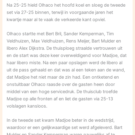
Na 25-25 hield Olhaco het hoofd koel en sloeg de tweede
set via 27-25 binnen, terwijl in voorgaande jaren het
kwartje maar al te vaak de verkeerde kant opviel.
Olhaco startte met Bert Bril, Sander Kemperman, Tim
Veldhuizen, Max Veldhuizen, Rens Meijer, Bart Mulder en
libero Alex Dijkstra. De thuisploeg straalde vertrouwen uit
en de start was deze keer overweldigend voor Madjoe, dat
haar libero miste. Na een paar opslagen werd de libero al
uit de pass gehaald en dat was al een teken aan de wand,
dat Madjoe het niet maar de zin had. Een ontketend en
onstuitbaar Olhaco raasde over de gasten heen door
middel van een hoge servicedruk. De thuisclub troefde
Madjoe op alle fronten af en liet de gasten via 25-13
volslagen kansloos.
In de tweede set kwam Madjoe beter in de wedstrijd,
waardoor er een gelijkwaardige set werd afgeleverd. Bart
Mulder en Sander Kemperman waren nauwelijks af te