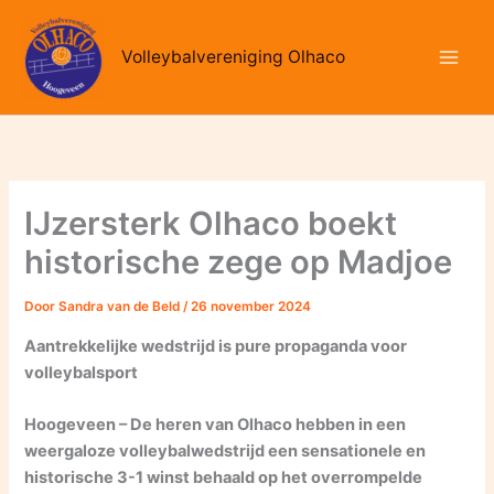
Ga
naar
Volleybalvereniging Olhaco
de
inhoud
IJzersterk Olhaco boekt
historische zege op Madjoe
Door
Sandra van de Beld
/
26 november 2024
Aantrekkelijke wedstrijd is pure propaganda voor
volleybalsport
Hoogeveen – De heren van Olhaco hebben in een
weergaloze volleybalwedstrijd een sensationele en
historische 3-1 winst behaald op het overrompelde