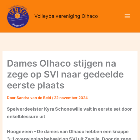
Ga
naar
Volleybalvereniging Olhaco
de
inhoud
Dames Olhaco stijgen na
zege op SVI naar gedeelde
eerste plaats
Door
Sandra van de Beld
/
22 november 2024
Spelverdeelster Kyra Schonewille valt in eerste set door
enkelblessure uit
Hoogeveen – De dames van Olhaco hebben een knappe
3-1 overwinning behaald op SVI uit Zwolle. Door de zege