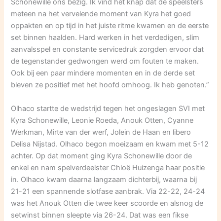
Schonewille ons bezig. Ik vind het knap dat de speelsters
meteen na het vervelende moment van Kyra het goed
oppakten en op tijd in het juiste ritme kwamen en de eerste
set binnen haalden. Hard werken in het verdedigen, slim
aanvalsspel en constante servicedruk zorgden ervoor dat
de tegenstander gedwongen werd om fouten te maken.
Ook bij een paar mindere momenten en in de derde set
bleven ze positief met het hoofd omhoog. Ik heb genoten.”
Olhaco startte de wedstrijd tegen het ongeslagen SVI met
Kyra Schonewille, Leonie Roeda, Anouk Otten, Cyanne
Werkman, Mirte van der werf, Jolein de Haan en libero
Delisa Nijstad. Olhaco begon moeizaam en kwam met 5-12
achter. Op dat moment ging Kyra Schonewille door de
enkel en nam spelverdeelster Chloë Huizenga haar positie
in. Olhaco kwam daarna langzaam dichterbij, waarna bij
21-21 een spannende slotfase aanbrak. Via 22-22, 24-24
was het Anouk Otten die twee keer scoorde en alsnog de
setwinst binnen sleepte via 26-24. Dat was een fikse