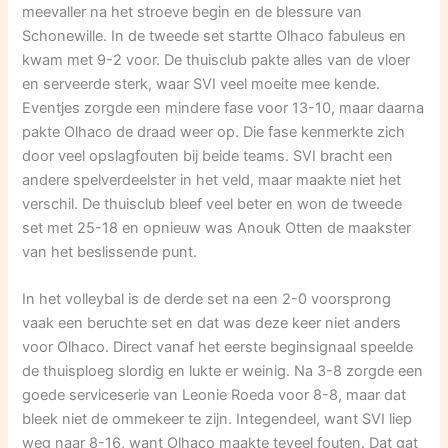
meevaller na het stroeve begin en de blessure van
Schonewille. In de tweede set startte Olhaco fabuleus en
kwam met 9-2 voor. De thuisclub pakte alles van de vloer
en serveerde sterk, waar SVI veel moeite mee kende.
Eventjes zorgde een mindere fase voor 13-10, maar daarna
pakte Olhaco de draad weer op. Die fase kenmerkte zich
door veel opslagfouten bij beide teams. SVI bracht een
andere spelverdeelster in het veld, maar maakte niet het
verschil. De thuisclub bleef veel beter en won de tweede
set met 25-18 en opnieuw was Anouk Otten de maakster
van het beslissende punt.
In het volleybal is de derde set na een 2-0 voorsprong
vaak een beruchte set en dat was deze keer niet anders
voor Olhaco. Direct vanaf het eerste beginsignaal speelde
de thuisploeg slordig en lukte er weinig. Na 3-8 zorgde een
goede serviceserie van Leonie Roeda voor 8-8, maar dat
bleek niet de ommekeer te zijn. Integendeel, want SVI liep
weg naar 8-16, want Olhaco maakte teveel fouten. Dat gat