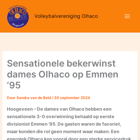
Ga
naar
Volleybalvereniging Olhaco
de
inhoud
Sensationele bekerwinst
dames Olhaco op Emmen
‘95
Door
Sandra van de Beld
/
30 september 2024
Hoogeveen – De dames van Olhaco hebben een
sensationele 3-0 overwinning behaald op eerste
divisionist Emmen ’95. De gasten waren de favoriet,
maar konden die rol geen moment waar maken. Een
energiek Olhaco kon vooral door een sterke servicedruk