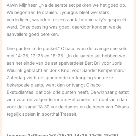
Alwin Mijnheer. ,,Na de eerste set pakken we het goed op.
We begonnen te draaien. Lycurgus bleef wel sterk
verdedigen, waardoor er een aantal mooie rally’s gespeeld
werd. Onze passing was goed, daardoor konden we de
aanvallers goed bereiken.
Drie punten in de pocket.” Olhaco won de overige drie sets
met 14-25, 12-25 en 18-25. ,,In de laatste set hebben we
aan het einde van de set spelverdeler Bert Bril voor Joris
Weulink gebracht en Jorik Knol voor Sander Kemperman.”
Zaterdag vindt de spannende ontknoping van deze
bekerpoule plaats, want dan ontvangt Olhaco
Exstudiantes, dat ook drie punten heeft. De winnaar plaatst
zich voor de volgende ronde. Het unieke feit doet zich dan
voor dat vanaf 18.30 uur de dames en de heren van Olhaco
tegelijk spelen in sporthal Trasselt.
Lycurgus 3-Olhaco 1-3 (25-20, 14-25, 12-25, 18-25)