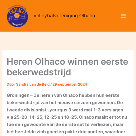
Ga
naar
Volleybalvereniging Olhaco
de
inhoud
Heren Olhaco winnen eerste
bekerwedstrijd
Door
Sandra van de Beld
/
29 september 2024
Groningen – De heren van Olhaco hebben hun eerste
bekerwedstrijd van het nieuwe seizoen gewonnen. De
tweede divisionist Lycurgus 3 werd met 1-3 verslagen
via 25-20, 14-25, 12-25 en 18-25. Olhaco maakt er tot nu
toe een gewoonte van de eerste set te verliezen, maar
het herstelde zich goed en pakte drie punten, waardoor